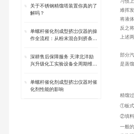
习惯
关于不锈钢精馏塔装置你真的了
难挥
解吗？
将液
反之
单螺杆催化剂成型挤岀仪器的操
上述
作全流程：从粉末混合到挤条成
型的标准化步骤
部分
深耕售后保障服务 天津北洋励
兴升级化工实验设备全周期维保
是蒸
体系
单螺杆催化剂成型挤岀仪器对催
化剂性能的影响
精馏
①板
②填
一般