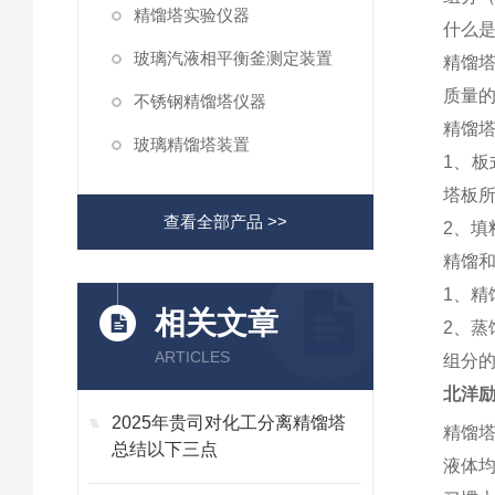
精馏塔实验仪器
什么
玻璃汽液相平衡釜测定装置
精馏
质量
不锈钢精馏塔仪器
精馏
玻璃精馏塔装置
1
、板
塔板
查看全部产品 >>
2
、填
精馏
1
、精
相关文章
2
、蒸
ARTICLES
组分
北洋励
2025年贵司对化工分离精馏塔
精馏
总结以下三点
液体