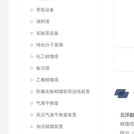
萃取设备
填料塔
实验室设备
纯化分子蒸馏
化工精馏塔
板式塔
乙烯精馏塔
防爆实验精馏双塔连续装置
气液平衡釜
高压气液平衡釜装置
北洋励
精馏
加压精馏装置
组分