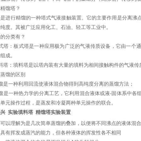
是精馏塔？
塔是进行精馏的一种塔式气液接触装置。它的主要作用是分离沸
的纯度。其被广泛应用化工、石油、轻工等工业中。
塔的分类有？
式塔：板式塔是一种应用极为广泛的气液传质设备，它由一个
所组成。
料塔：填料塔是以塔内装有大量的填料为相间接触构件的气液传
和蒸馏的区别
馏是一种利用回流使液体混合物得到高纯度分离的蒸馏方法；
馏是一种热力学的分离工艺，它利用混合液体或液
-
固体系中各
的单元操作过程，是蒸发和冷凝两种单元操作的联合。
兴 实验填料塔 精馏塔实验装置
塔可以理解为是几次简单蒸馏的叠加，以便将不同沸点的液体混
均具有挥发成蒸汽的能力，但各种液体的挥发性各不相同