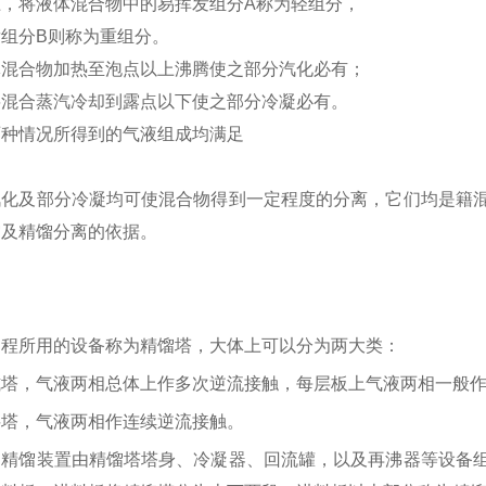
上，将液体混合物中的易挥发组分
A称为轻组分，
发组分
B则称为重组分。
体混合物加热至泡点以上沸腾使之部分汽化必有；
将混合蒸汽冷却到露点以下使之部分冷凝必有。
两种情况所得到的气液组成均满足
汽化及部分冷凝均可使混合物得到一定程度的分离，它们均是籍
馏及精馏分离的依据。
过程所用的设备称为精馏塔，大体上可以分为两大类：
式塔，气液两相总体上作多次逆流接触，每层板上气液两相一般
料塔，气液两相作连续逆流接触。
的精馏装置由精馏塔塔身、冷凝器、回流罐，以及再沸器等设备