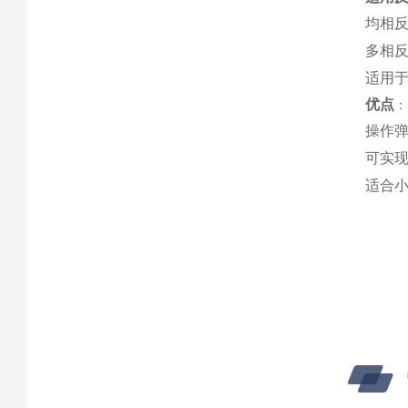
均相
多相
适用于
优点
‌：
操作
可实
适合