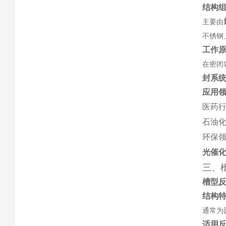
结构
主要由‌
不锈钢
工作
在密闭
封系
应用
医药
石油
环保
光催
三、
槽型
结构
通常为
适用