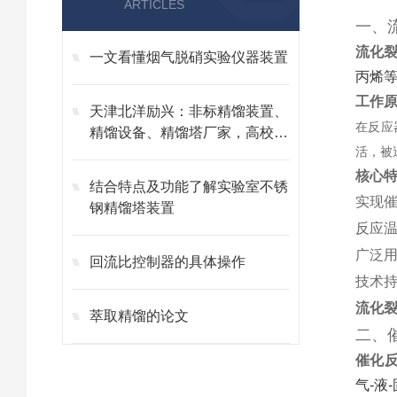
ARTICLES
一、
流化
一文看懂烟气脱硝实验仪器装置
丙烯
工作
天津北洋励兴：非标精馏装置、
在反应
精馏设备、精馏塔厂家，高校科
活，被
研专用
核心
结合特点及功能了解实验室不锈
实现催
钢精馏塔装置
反应温
广泛用
回流比控制器的具体操作
技术持
流化裂
萃取精馏的论文
二、
催化
气-液