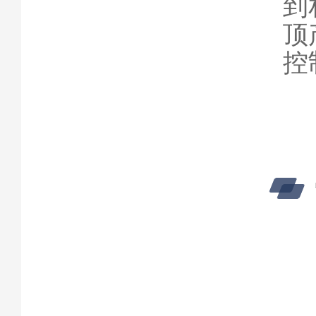
到
顶
控