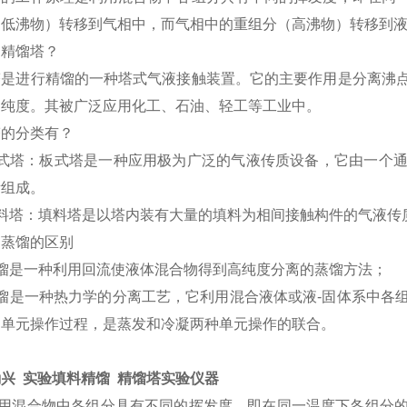
（低沸物）转移到气相中，而气相中的重组分（高沸物）转移到
是精馏塔？
塔是进行精馏的一种塔式气液接触装置。它的主要作用是分离沸
的纯度。其被广泛应用化工、石油、轻工等工业中。
塔的分类有？
式塔：板式塔是一种应用极为广泛的气液传质设备，它由一个
所组成。
料塔：填料塔是以塔内装有大量的填料为相间接触构件的气液传
和蒸馏的区别
馏是一种利用回流使液体混合物得到高纯度分离的蒸馏方法；
馏是一种热力学的分离工艺，它利用混合液体或液
-
固体系中各
的单元操作过程，是蒸发和冷凝两种单元操作的联合。
兴 实验填料精馏 精馏塔实验仪器
用混合物中各组分具有不同的挥发度，即在同一温度下各组分