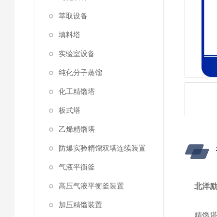
萃取设备
填料塔
实验室设备
纯化分子蒸馏
化工精馏塔
板式塔
乙烯精馏塔
防爆实验精馏双塔连续装置
气液平衡釜
高压气液平衡釜装置
北洋励
加压精馏装置
精馏