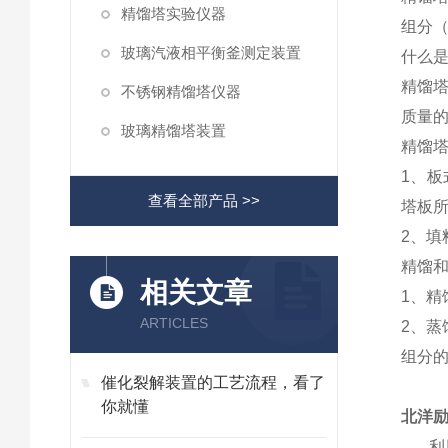
精馏塔实验仪器
组分
玻璃汽液相平衡釜测定装置
什么
精馏
不锈钢精馏塔仪器
质量
玻璃精馏塔装置
精馏
1
、板
查看全部产品 >>
塔板
2
、填
精馏
相关文章
1
、精
ARTICLES
2
、蒸
组分
催化裂解装置的工艺流程，看了
你就懂
北洋励
利