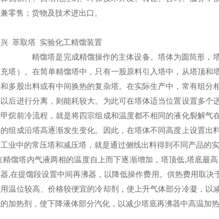
发兼零售；货物及技术进出口。
兴 萃取塔 实验化工精馏装置
精馏塔是完成精馏操作的主体设备。塔体为圆筒形，
填充塔）。在简单精馏塔中，只有一股原料引入塔中，从塔顶和
料和多股出料或有中间换热的复杂塔。在实际生产中，常有组分
合以后进行分离，则能耗较大。为此可在塔体适当位置设置多个
脱甲烷前冷流程，就是将四宗组成和温度都不相同的液化裂解气
相的组成沿塔高逐渐发生变化。因此，在塔体不同高度上设置出
制工业中的常压塔和减压塔，就是通过侧线出料得到不同产品的
在精馏塔内气液两相的温度自上而下逐渐增加，塔顶低
,
塔底最高
凝器
,
在提馏段设置中间再沸器，以降低操作费用。供热费用取决
可用温位较高、价格较便宜的冷却剂，使上升气体部分冷凝，以
低的加热剂，使下降液体部分汽化，以减少塔底再沸器中高温加