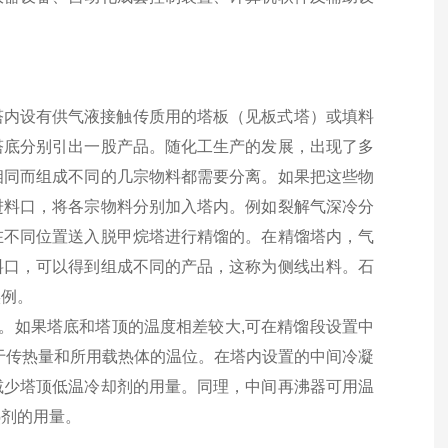
塔内设有供气液接触传质用的塔板（见板式塔）或填料
塔底分别引出一股产品。随化工生产的发展，出现了多
相同而组成不同的几宗物料都需要分离。如果把这些物
进料口，将各宗物料分别加入塔内。例如裂解气深冷分
在不同位置送入脱甲烷塔进行精馏的。在精馏塔内，气
料口，可以得到组成不同的产品，这称为侧线出料。石
实例。
。如果塔底和塔顶的温度相差较大
,
可在精馏段设置中
于传热量和所用载热体的温位。在塔内设置的中间冷凝
减少塔顶低温冷却剂的用量。同理，中间再沸器可用温
热剂的用量。