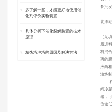
备批
多了解一些，才能更好地使用催
化剂评价实验装置
北洋励
具体分析下催化裂解装置的技术
（见
原理
股进
料混
精馏塔冲塔的原因及解决方法
离的
液两
油炼
间冷
器，
位较