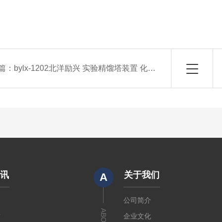
篇：
bylx-1202北洋励兴 实验精馏塔装置 化工实验装置
资讯
关于我们
A
闻
公司简介
章
企业文化