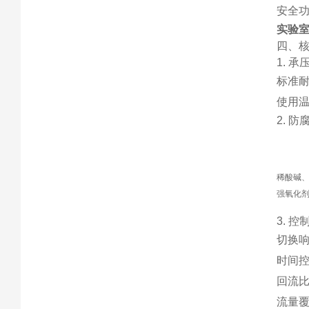
安全功
实验室
四、
1. 
标准耐压
使用温
2. 
稀酸碱
强氧化
3. 控
切换响
时间控
回流比调
流量覆