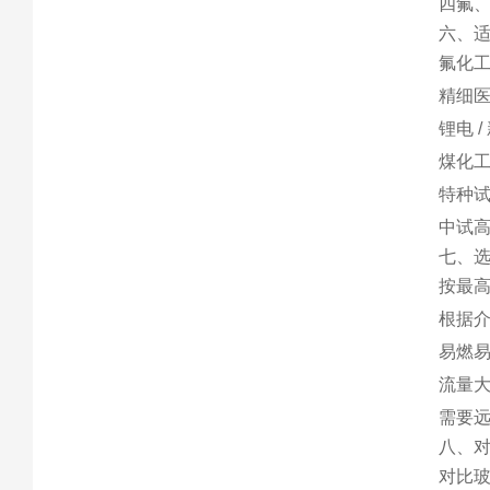
四氟、
六、
氟化
精细
锂电 /
煤化工
特种
中试
七、
按
最
根据介
易燃
流量大
需要远
八、
对比