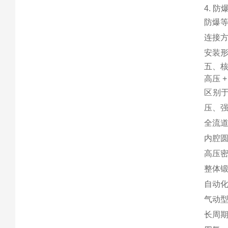
4. 
防爆等
连接
安装
五、
高压 
区别
压、
全流
内腔圆
高压
整体锻
自动
气动型
长周