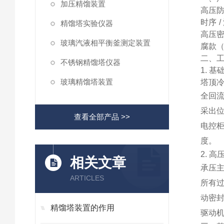
加压精馏装置
高压
时序 
精馏塔实验仪器
高压
玻璃汽液相平衡釜测定装置
腐款（
二、
不锈钢精馏塔仪器
1. 
玻璃精馏塔装置
塔顶
全回
采出
查看全部产品 >>
电控
度。
2. 
相关文章
承压
ARTICLES
所有
动密封
精馏塔装置的作用
驱动