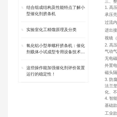
三、
结合组成结构及性能特点了解小
1. 
型催化剂挤条机
承压壳
过流
实验室化工精馏原理及分类
进出接
视镜
2. 
氧化铝小型单螺杆挤条机：催化
气动
剂载体小试成型专用设备技术解
析
无电磁
外置电
这些操作能加强催化剂评价装置
磁头
运行的稳定性！
3. 
法兰
化、
4. 
基础款
工业款