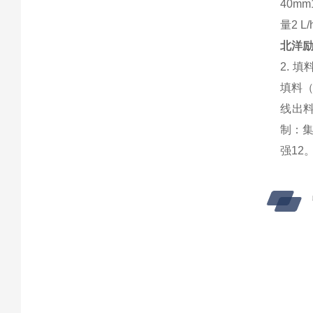
40m
量2 
北洋励
2. 
填料（
线出料
制‌：
强‌1