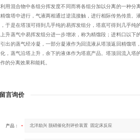
是利用混合物中各组分挥发度不同而将各组分加以分离的一种分
在精馏塔中进行，气液两相通过逆流接触，进行相际传热传质。
相，于是在塔顶可得到几乎纯的易挥发组分，塔底可得到几乎纯
把上升蒸气中易挥发组分进一步增浓，称为精馏段；进料口以下
顶引出的蒸气经冷凝，一部分凝液作为回流液从塔顶返回精馏塔
气化，蒸气沿塔上升，余下的液体作为塔底产品。塔顶回流入塔
操作的分离效果和能耗。
留言询价
产品：