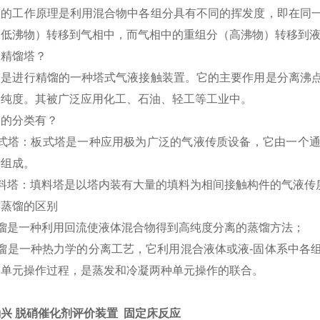
塔的工作原理是利用混合物中各组分具有不同的挥发度，即在同
（低沸物）转移到气相中，而气相中的重组分（高沸物）转移到
是精馏塔？
塔是进行精馏的一种塔式气液接触装置。它的主要作用是分离沸
的纯度。其被广泛应用化工、石油、轻工等工业中。
塔的分类有？
式塔：板式塔是一种应用极为广泛的气液传质设备，它由一个
所组成。
料塔：填料塔是以塔内装有大量的填料为相间接触构件的气液传
和蒸馏的区别
馏是一种利用回流使液体混合物得到高纯度分离的蒸馏方法；
馏是一种热力学的分离工艺，它利用混合液体或液
-
固体系中各
的单元操作过程，是蒸发和冷凝两种单元操作的联合。
兴 脱硝催化剂评价装置 固定床反应