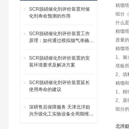
精馏
SCR脱硝催化剂评价装置对催
组分
化剂寿命预测的作用
什么
精馏
SCR脱硝催化剂评价装置工作
质量
原理：如何通过模拟烟气准确评
估催化剂活性与选择性
精馏
1
、板
SCR脱硝催化剂评价装置的安
装环境要求及解决方案
塔板
2
、填
SCR脱硝催化剂评价装置延长
精馏
使用寿命的建议
1
、精
2
、蒸
深耕售后保障服务 天津北洋励
组分
兴升级化工实验设备全周期维保
体系
北洋励