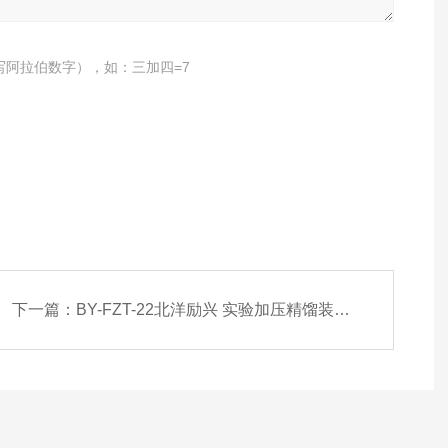
写阿拉伯数字），如：三加四=7
下一篇：
BY-FZT-22北洋励兴 实验加压精馏装置 分子蒸馏塔