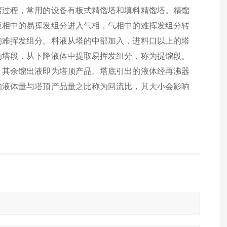
离过程，常用的设备有板式精馏塔和填料精馏塔。精馏
液相中的易挥发组分进入气相，气相中的难挥发组分转
的难挥发组分。料液从塔的中部加入，进料口以上的塔
的塔段，从下降液体中提取易挥发组分，称为提馏段。
，其余馏出液即为塔顶产品。塔底引出的液体经再沸器
的液体量与塔顶产品量之比称为回流比，其大小会影响