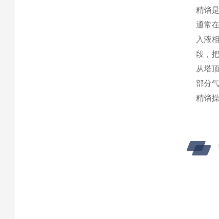
精馏
通常
入液
段，
从塔
部分
精馏