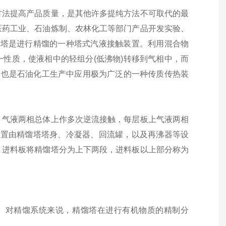
方法提高产品质量，是其他许多提纯方法不可取代的最
医药工业、石油炼制、农林化工等部门产品开发实验、
塔是进行精馏的一种塔式汽液接触装置。利用混合物
一性质，使液相中的轻组分
(
低沸物
)
转移到气相中，而
塔也是石油化工生产中应用极为广泛的一种传质传热装
，气液两相总体上作多次逆流接触，每层板上气液两相
装置由精馏塔塔身、冷凝器、回流罐，以及再沸器等设
。进料板将精馏塔分为上下两段，进料板以上部分称为
。对精馏系统来说，精馏塔在进行有机物质的精制分