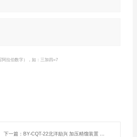
写阿拉伯数字），如：三加四=7
下一篇：
BY-CQT-22北洋励兴 加压精馏装置 常减压萃取设备