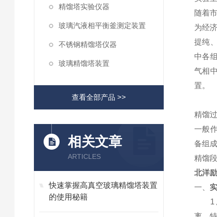
精馏塔实验仪器
随着
玻璃汽液相平衡釜测定装置
为经
提纯
不锈钢精馏塔仪器
中各
玻璃精馏塔装置
气相
置。
查看全部产品 >>
精馏
一般
相关文章
备组
ARTICLES
精馏
北洋励
快速掌握高真空玻璃精馏塔装置
一、
的使用秘籍
离，