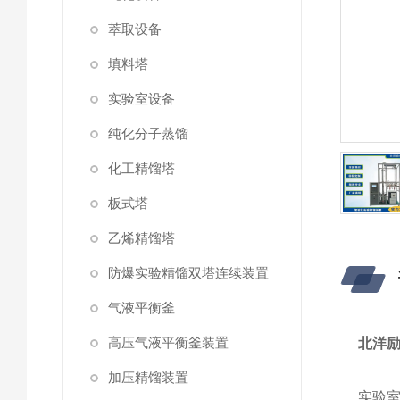
萃取设备
填料塔
实验室设备
纯化分子蒸馏
化工精馏塔
板式塔
乙烯精馏塔
防爆实验精馏双塔连续装置
气液平衡釜
高压气液平衡釜装置
北洋励
加压精馏装置
实验