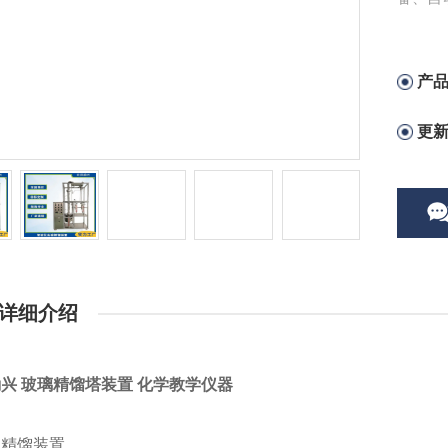
物及技
产
更
详细介绍
兴 玻璃精馏塔装置 化学教学仪器
室精馏装置