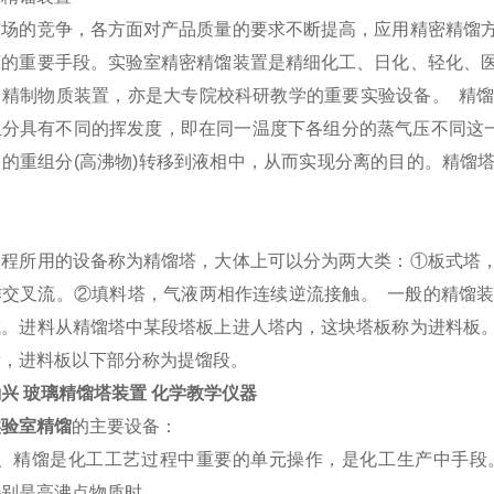
市场的竞争，各方面对产品质量的要求不断提高，应用精密精馏
济的重要手段。实验室精密精馏装置是精细化工、日化、轻化、
、精制物质装置，亦是大专院校科研教学的重要实验设备。
精馏
组分具有不同的挥发度，即在同一温度下各组分的蒸气压不同这
中的重组分
(
高沸物
)
转移到液相中，从而实现分离的目的。精馏
过程所用的设备称为精馏塔，大体上可以分为两大类：
①板式塔
作交叉流。②填料塔，气液两相作连续逆流接触。 一般的精馏
成。进料从精馏塔中某段塔板上进人塔内，这块塔板称为进料板
段，进料板以下部分称为提馏段。
兴 玻璃精馏塔装置 化学教学仪器
实验室精馏
的主要设备：
1、精馏是化工工艺过程中重要的单元操作，是化工生产中手段
特别是高沸点物质时。