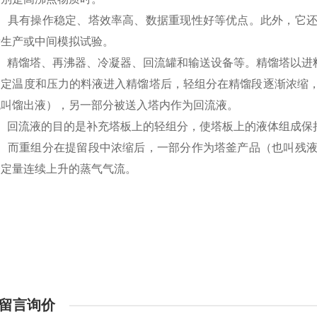
2、具有操作稳定、塔效率高、数据重现性好等优点。此外，它
量生产或中间模拟试验。
3、精馏塔、再沸器、冷凝器、回流罐和输送设备等。精馏塔以进
温度和压力的料液进入精馏塔后，轻组分在精馏段逐渐浓缩，
也叫馏出液），另一部分被送入塔内作为回流液。
4、回流液的目的是补充塔板上的轻组分，使塔板上的液体组成保
5、而重组分在提留段中浓缩后，一部分作为塔釜产品（也叫残
一定量连续上升的蒸气气流。
留言询价