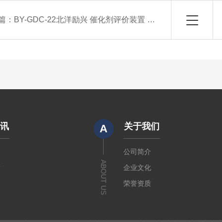
篇：
BY-GDC-22北洋励兴 催化剂评价装置 固定床反应设备
资讯
关于我们
A
闻
公司简介
ABOUT US
章
企业文化
荣誉资质