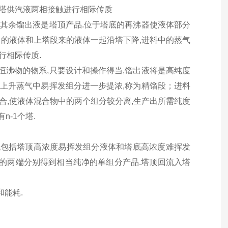
馏塔供汽液两相接触进行相际传质
,其余馏出液是塔顶产品.位于塔底的再沸器使液体部分
中的液体和上塔段来的液体一起沿塔下降,进料中的蒸气
行相际传质.
恒沸物的物系,只要设计和操作得当,馏出液将是高纯度
把上升蒸气中易挥发组分进一步提浓,称为精馏段；进料
合,使液体混合物中的两个组分较分离,生产出所需纯度
-1个塔.
回流包括塔顶高浓度易挥发组分液体和塔底高浓度难挥发
塔的两端分别得到相当纯净的单组分产品.塔顶回流入塔
和能耗.