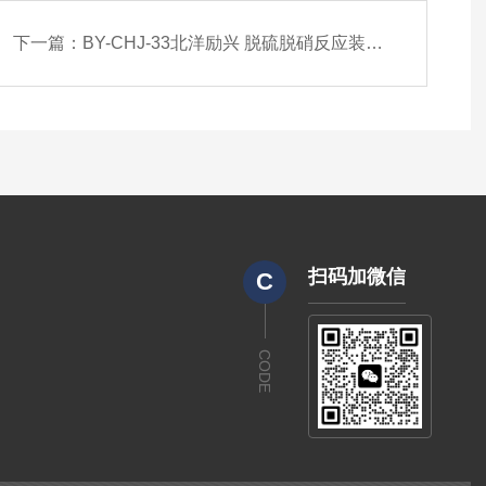
下一篇：
BY-CHJ-33北洋励兴 脱硫脱硝反应装置 催化剂评价设备
扫码加微信
C
CODE