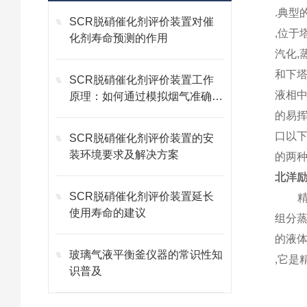
.典型
SCR脱硝催化剂评价装置对催
,位于
化剂寿命预测的作用
汽化,
和下塔
SCR脱硝催化剂评价装置工作
液相
原理：如何通过模拟烟气准确评
估催化剂活性与选择性
的易挥
口以下
SCR脱硝催化剂评价装置的安
装环境要求及解决方案
的两种
北洋励
SCR脱硝催化剂评价装置延长
精馏
使用寿命的建议
组分蒸
的液体
玻璃气液平衡釜仪器的常识性知
,它是
识普及