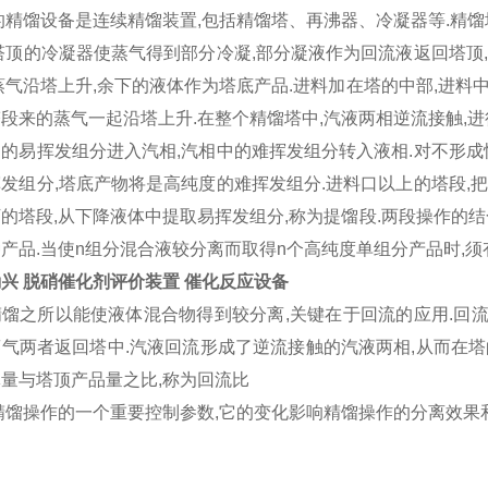
的精馏设备是连续精馏装置,包括精馏塔、再沸器、冷凝器等.精
塔顶的冷凝器使蒸气得到部分冷凝,部分凝液作为回流液返回塔顶
蒸气沿塔上升,余下的液体作为塔底产品.进料加在塔的中部,进料
段来的蒸气一起沿塔上升.在整个精馏塔中,汽液两相逆流接触,进
中的易挥发组分进入汽相
,汽相中的难挥发组分转入液相.对不形成
发组分,塔底产物将是高纯度的难挥发组分.进料口以上的塔段,
的塔段,从下降液体中提取易挥发组分,称为提馏段.两段操作的结
产品.当使n组分混合液较分离而取得n个高纯度单组分产品时,须有n
兴 脱硝催化剂评价装置 催化反应设备
之所以能使液体混合物得到较分离
,关键在于回流的应用.
气两者返回塔中.汽液回流形成了逆流接触的汽液两相,从而在
量与塔顶产品量之比,称为回流比
精馏操作的一个重要控制参数,它的变化影响精馏操作的分离效果