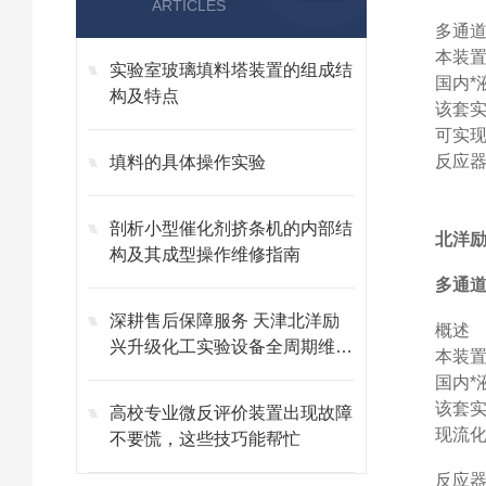
ARTICLES
多通
本装
实验室玻璃填料塔装置的组成结
国内
构及特点
该套
可实
反应
填料的具体操作实验
剖析小型催化剂挤条机的内部结
北洋励
构及其成型操作维修指南
多通
深耕售后保障服务 天津北洋励
概述
兴升级化工实验设备全周期维保
本装
体系
国内
该套
高校专业微反评价装置出现故障
现流
不要慌，这些技巧能帮忙
反应