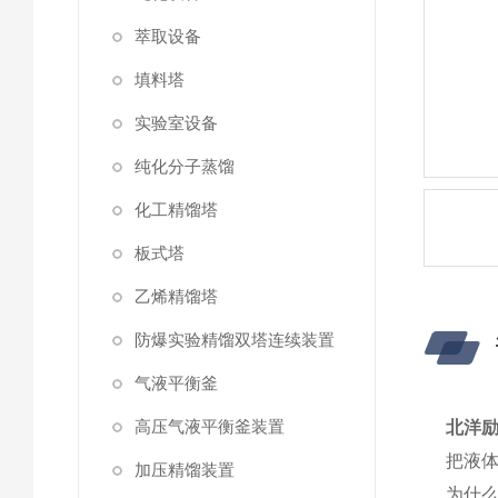
萃取设备
填料塔
实验室设备
纯化分子蒸馏
化工精馏塔
板式塔
乙烯精馏塔
防爆实验精馏双塔连续装置
气液平衡釜
高压气液平衡釜装置
北洋励
把液
加压精馏装置
为什