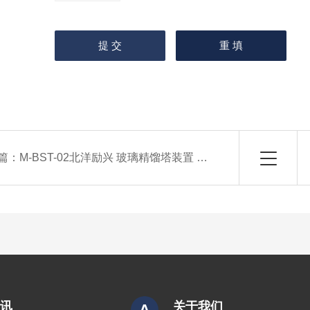
篇：
M-BST-02北洋励兴 玻璃精馏塔装置 实验板式塔
资讯
关于我们
A