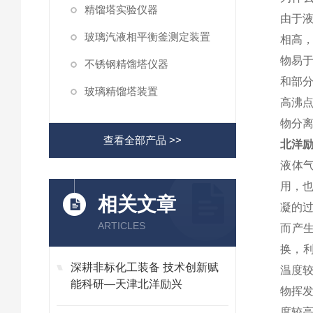
精馏塔实验仪器
由于
玻璃汽液相平衡釜测定装置
相高
物易
不锈钢精馏塔仪器
和部
玻璃精馏塔装置
高沸
物分
查看全部产品 >>
北洋励
液体
用，
相关文章
凝的
ARTICLES
而产
换，
深耕非标化工装备 技术创新赋
温度
能科研—天津北洋励兴
物挥
度较