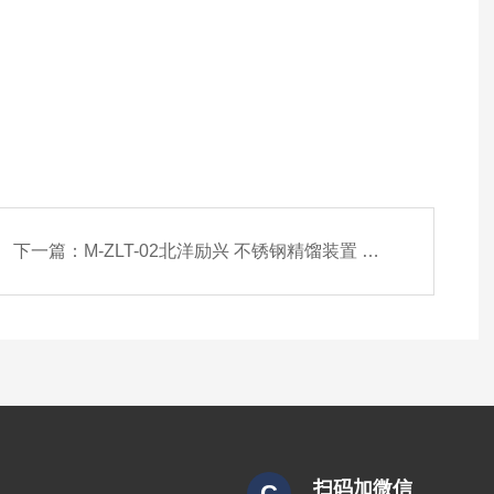
下一篇：
M-ZLT-02北洋励兴 不锈钢精馏装置 实验蒸馏塔
扫码加微信
C