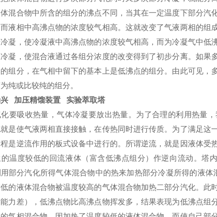
液体混合物中所含的组分的沸点不同，当其在一定温度下部分汽
，而液相中高沸点物的浓度较气相高。这就改变了气液两相的组
于冷凝，使冷凝液中高沸点物的浓度较气相高，而为冷凝气中低
分冷凝，使混合液通过各组分浓度的改变得到了初步分离。如果
点的组分，在气相中留下的基本上是低沸点的组分。由此可见，
离为纯或比较纯的组分。
兴 加压精馏装置 实验萃取塔
气化要吸收热量，气体冷凝要放出热量。为了合理的利用热量，
也就是使气液两相直接接触，在传热同时进行传质。为了满足这
过程是逆流作用的板式设备中进行的。所谓逆流，就是因液体受
生的温度较低的回流液体（富含低沸点组分）作逆向流动。塔
利用部分汽化所得气体混合物中的热来加热部分冷凝所得的液体
较低的液体混合物被温度较高的气体混合物加热二部分汽化。此
发能力差），低沸点物比高沸点物挥发多，结果表现为低沸点组
高的气相混合物，因加热了温度较低的液体混合物，而使自己部