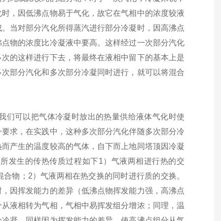
化时，因低沸点物易于气化，故它在气相中的浓度较液
成。当对部分汽化所得蒸汽进行部分冷凝时，因高沸点
沸点物的浓度比冷凝液中要高。这样经过一次部分汽化
多次的这样进行下去，将最终在液相中留下的基本上是
多次部分汽化和多次部分冷凝同时进行，就可以将混合
我们可以把气体冷凝时放出的热量供给液体气化时使
一要求，在实践中，这种多次部分汽化伴随多次部分冷
热而产生的温度较高的气体，自下而上地同塔顶因冷凝
内所发生的传热传质过程如下
1）气液两相进行热的交
混合物；2）气液两相在热交换的同时进行质的交换。
时，因挥发能力的差异（低沸点物挥发能力强，高沸点
分从液相转为气相，气相中易挥发组分增浓；同理，温
分冷凝，同样因为挥发能力的差异，使高沸点组分从气