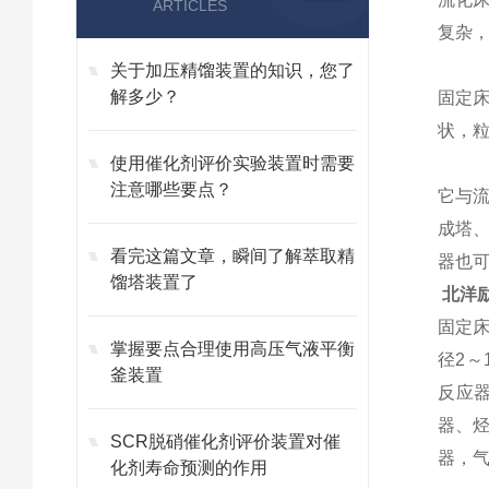
ARTICLES
复杂
关于加压精馏装置的知识，您了
解多少？
固定
状，
使用催化剂评价实验装置时需要
注意哪些要点？
它与
成塔
看完这篇文章，瞬间了解萃取精
器也
馏塔装置了
北洋励
固定
掌握要点合理使用高压气液平衡
径
2
釜装置
反应
器、
SCR脱硝催化剂评价装置对催
器，
化剂寿命预测的作用