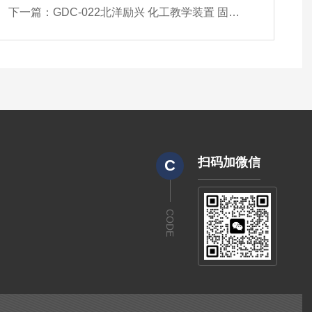
下一篇：
GDC-022北洋励兴 化工教学装置 固定床反应装置
扫码加微信
C
CODE