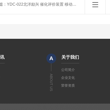
篇：
YDC-022北洋励兴 催化评价装置 移动床反应
资讯
关于我们
A
闻
公司简介
ABOUT US
章
企业文化
荣誉资质