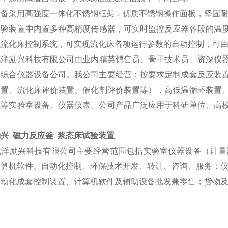
设备采用高强度一体化不锈钢框架，优质不锈钢操作面板，坚固
实验
装置
中内置多种高精度传感器，可实时监控
反应
器各段的温
融流化床控制系统，可实现流化床各项运行参数的自动控制，可
北洋励兴科技
有限公司由业内精英销售员、骨干技术员、资深仪
的综合仪器设备公司。我公司主要经营：按
要求
定制
成套反应装
装置
、流化床评价
装置
、催化剂评价
装置
等），高低温循环
装置
釜等实验室设备、仪器仪表。公司产品广泛应用于科研单位、高
兴 磁力反应釜 浆态床试验装置
北洋励兴科技有限公司主要经营范围包括实验室仪器设备（计量
计算机软件、自动化控制、环保技术开发、转让、咨询、服务；
自动化成套控制装置、计算机软件及辅助设备批发兼零售；货物