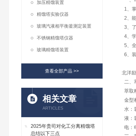
加压精馏装置
1、
精馏塔实验仪器
2、
玻璃汽液相平衡釜测定装置
3、
4、
不锈钢精馏塔仪器
5、
玻璃精馏塔装置
6、
查看全部产品 >>
北洋励
二、
萃取
相关文章
金型
ARTICLES
水：
液：
2025年贵司对化工分离精馏塔
电：
总结以下三点