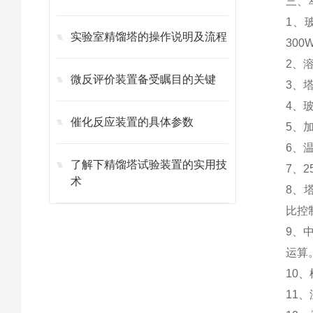
三、
1、
实验室精馏塔的操作说明及流程
300
2、
微反评价装置备受瞩目的关键
3、
4、
催化反应装置的具体参数
5、
6、温
了解下精馏塔试验装置的实用技
7、2
术
8、
比控
9、中
运算
10
11