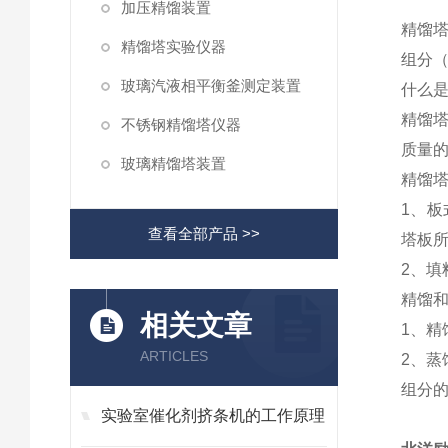
加压精馏装置
精馏
精馏塔实验仪器
组分
玻璃汽液相平衡釜测定装置
什么
精馏
不锈钢精馏塔仪器
质量
玻璃精馏塔装置
精馏
1
、板
查看全部产品 >>
塔板
2
、填
精馏
相关文章
1
、精
ARTICLES
2
、蒸
组分
实验室催化剂挤条机的工作原理