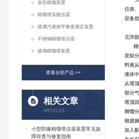
加压精馏装置
仪表
精馏塔实验仪器
设备
玻璃汽液相平衡釜测定装置
北洋励
不锈钢精馏塔仪器
精馏
玻璃精馏塔装置
发组
料液
查看全部产品 >>
液体
从塔
部分
相关文章
塔顶
ARTICLES
精馏
根据
小型防爆精馏塔仪器装置常见故
加入
障排查与修复指南