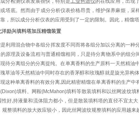
，成分检测仪表发展很快，特别是
工业色谱仪
的在线应用，出现
顶或塔底。然而由于成分分析仪表价格昂贵，维护保养麻烦，采
可靠，所以成分分析仪表的应用受到了一定的限制。因此，精馏
北洋励兴填料塔加压精馏装置
是利用混合物中各组分挥发度不同而将各组分加以分离的一种分
馏的原理及设备流程与普通精馏相同，只是待分离物系中的组分
实现待分离组分的分离提纯。在单离香料的生产原料一天然精油
玫瑰草油等天然精油中同时存在的香茅醇和玫瑰醇就是旋光异构
实现这种单离香料的有效分离
,
因此精密精馏在单离香料的生产中
环
(Dixon)
填料、网鞍
(McMahon)
填料等散装填料和以丝网波纹填
湿性好
,
持液量和流体阻力都小，但是散装填料塔的直径不宜太大
。规整填料的放大效应较小，因此丝网波纹规整填料的应用越来