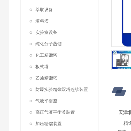
萃取设备
填料塔
实验室设备
纯化分子蒸馏
化工精馏塔
板式塔
乙烯精馏塔
防爆实验精馏双塔连续装置
气液平衡釜
高压气液平衡釜装置
天津
精馏
加压精馏装置