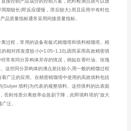
了直接控制产品成分的控制方案，此时检测点就可以放
样周期较长
(
即反应缓慢，滞后较大
).
而且应用中有时也
塔产品质量指标通常采用间接质量指标。
离过程，常用的设备有板式精馏塔和填料精馏塔。精
间的相对挥发度较小
(<1.05~1.10),
因而采用高效精密填
中经常有同分异构体并存的情况，例如在香叶油、玫瑰
体。这些同分异构体的沸点差比较小
,
用一般的精馏过程
有着广泛的应用。在精密精馏塔中使用的高效填料包括
料
(Sulyer
填料
)
为代表的规整填料。这些填料的比表面
，否则传质分离效率会急剧下降，此即填料塔的
"
放大
越广泛。