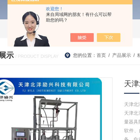
欢迎您！
来自局域网的朋友！有什么可以帮
助您的吗？
展示
您的位置：
首页
/
产品展示
/
/ PRODUCT DISPLAY
天津
天津北
天津北
量器具
软件、
备、自