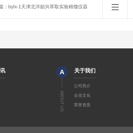
篇：
bylx-1天津北洋励兴萃取实验精馏仪器
资讯
关于我们
A
闻
公司简介
ABOUT US
章
企业文化
荣誉资质