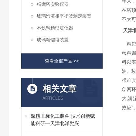
年来
精馏塔实验仪器
在塔
玻璃汽液相平衡釜测定装置
不太
不锈钢精馏塔仪器
天津
玻璃精馏塔装置
精馏
密精
查看全部产品 >>
料以
油、
很难
相关文章
Q
网
ARTICLES
大
,
润
效应
"
深耕非标化工装备 技术创新赋
能科研—天津北洋励兴