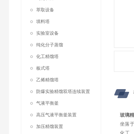
萃取设备
填料塔
实验室设备
纯化分子蒸馏
化工精馏塔
板式塔
乙烯精馏塔
防爆实验精馏双塔连续装置
气液平衡釜
高压气液平衡釜装置
玻璃
坐落
加压精馏装置
化工