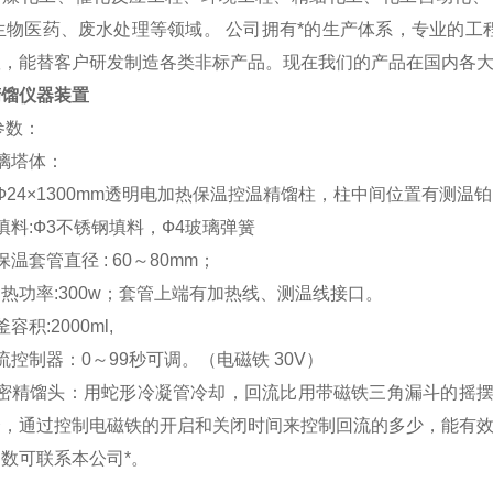
生物医药、废水处理等领域。 公司拥有*的生产体系，专业的工
队，能替客户研发制造各类非标产品。现在我们的产品在国内各
精馏仪器装置
参数：
璃塔体：
24×1300mm
透明电加热保温控温精馏柱
，柱中间位置有测温铂
填料:Ф3不锈钢填料，Ф4玻璃弹簧
保温套管直径 : 60～80mm；
热功率:300w；套管上端有加热线、测温线接口。
釜容积
:2000ml,
流控制器：0～99秒可调。（电磁铁 30V）
精密精馏头：用蛇形冷凝管冷却，回流比用带磁铁三角漏斗的摇
合，通过控制电磁铁的开启和关闭时间来控制回流的多少，能有
数可联系本公司*。