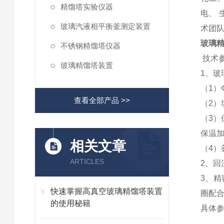
精馏塔实验仪器
电、 
玻璃汽液相平衡釜测定装置
术团
玻璃
不锈钢精馏塔仪器
技术
玻璃精馏塔装置
1、玻
（1）Ф
查看全部产品 >>
（2）
（3）
保温加
相关文章
（
4
）
ARTICLES
2、回
3、
快速掌握高真空玻璃精馏塔装置
圈
配
的使用秘籍
具体参