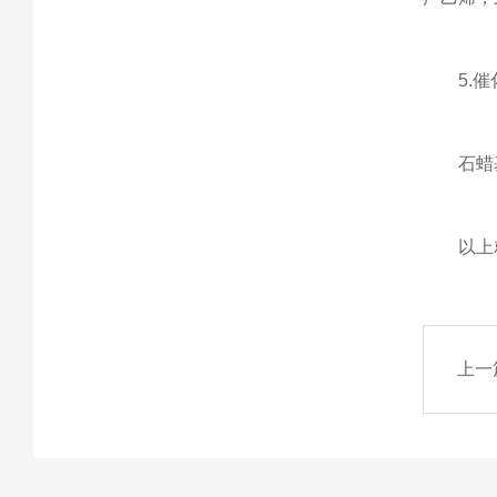
5.催
石蜡基原
以上就
上一